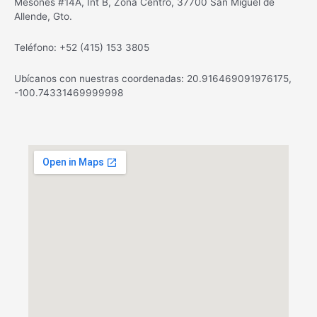
Mesones #14A, Int B, Zona Centro, 37700 San Miguel de
Allende, Gto.
Teléfono: +52 (415) 153 3805
Ubícanos con nuestras coordenadas: 20.916469091976175,
-100.74331469999998