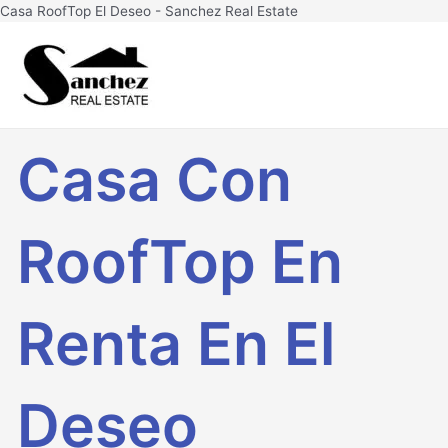
Ir
Casa RoofTop El Deseo - Sanchez Real Estate
al
Main
contenido
Men
Casa Con
RoofTop En
Renta En El
Deseo