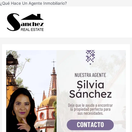
Ir
¿Qué Hace Un Agente Inmobiliario?
Navegación
al
Main
de
contenido
Men
entradas