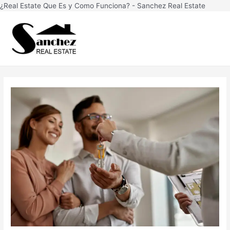
Ir
¿Real Estate Que Es y Como Funciona? - Sanchez Real Estate
Navegación
al
Main
de
conten
Men
entradas